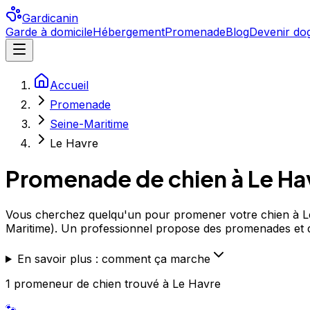
Gardicanin
Garde à domicile
Hébergement
Promenade
Blog
Devenir dog
Accueil
Promenade
Seine-Maritime
Le Havre
Promenade de chien à
Le Ha
Vous cherchez quelqu'un pour promener votre chien à Le 
Maritime). Un professionnel propose des promenades et 
En savoir plus : comment ça marche
1
promeneur de chien
trouvé
à Le Havre
🐾