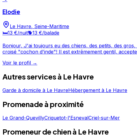
Elodie
Le Havre
,
Seine-Maritime
🛏️
13 €
/nuit
🐕
13 €
/balade
Bonjour, J'ai toujours eu des chiens, des petits, des gros, du dogue allemand au bichon... je les connais bien. Le dernier vient de la SPA, c'est un berger allemand à poils longs
croisé "cochon d'inde"! Il est extrêmement gentil, accept
quelque soit le sexe. Je ne préfère, bien sûr, pas le mett
Voir le profil →
qui est malheureusement décédée, c'était sa super pote e
quelques problèmes de santé. Monsieur est très gentleman... Monsieur sort aussi beaucoup malgré son grand jardin car je travaille à temps partiel (10-12 heures par semaine).
Autres services à
Le Havre
Ça me laisse donc du temps pour le bichonner, ce que je fe
aussi, la promenade c'est dans la journée. Mon chien vit d
Garde à domicile
à
Le Havre
Hébergement
à
Le Havre
Promenade
à proximité
Le Grand-Quevilly
Criquetot-l'Esneval
Criel-sur-Mer
Promeneur de chien à Le Havre