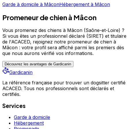
Noté 4.9/5 ⭐⭐⭐⭐⭐ sur Google Maps avec 125 avis.
Garde à domicile
à
Mâcon
Hébergement
à
Mâcon
Promeneur de chien à Mâcon
Vous promenez des chiens à Mâcon (Saône-et-Loire) ?
Si vous êtes un professionnel déclaré (SIRET) et titulaire
de l'ACACED,
rejoignez notre promeneur de chien à
Mâcon : votre profil sera affiché parmi les premiers
dès
que nous aurons vérifié vos informations.
Découvrez les avantages de Gardicanin
Gardicanin
La référence française pour trouver un dogsitter certifié
ACACED. Tous nos professionnels sont déclarés et
certifiés.
Services
Garde à domicile
Hébergement
Promenade