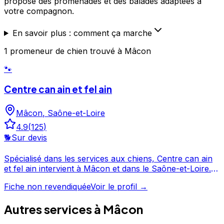
propose des promenades et des balades adaptées à
votre compagnon.
En savoir plus : comment ça marche
1
promeneur de chien
trouvé
à Mâcon
🐾
Centre can ain et fel ain
Mâcon
,
Saône-et-Loire
4.9
(
125
)
🐕
Sur devis
Spécialisé dans les services aux chiens, Centre can ain
et fel ain intervient à Mâcon et dans le Saône-et-Loire.
Fort de 125 avis et d'une note de 4.9/5, Centre can ain et
Fiche non revendiquée
Voir le profil →
fel ain est un choix de confiance pour la garde de votre
chien. Prenez contact pour discuter de vos besoins et
Autres services à
Mâcon
organiser la garde de votre chien. Centre can ain et fel
ain est un professionnel du service canin situé à Mâcon.