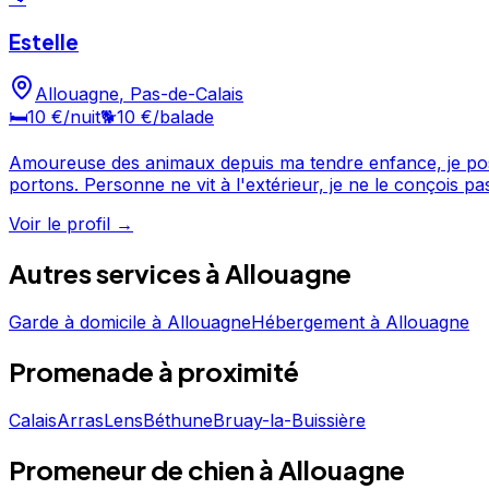
Estelle
Allouagne
,
Pas-de-Calais
🛏️
10 €
/nuit
🐕
10 €
/balade
Amoureuse des animaux depuis ma tendre enfance, je poss
portons. Personne ne vit à l'extérieur, je ne le conçois pas, chacun à sa place dans la maison. Je suis t
donc garder vos animaux en toute confiance, ils seront 
Voir le profil →
Autres services à
Allouagne
Garde à domicile
à
Allouagne
Hébergement
à
Allouagne
Promenade
à proximité
Calais
Arras
Lens
Béthune
Bruay-la-Buissière
Promeneur de chien à Allouagne