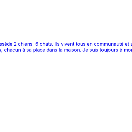
ède 2 chiens, 6 chats. Ils vivent tous en communauté et s
oujours à mon domicile donc pas de soucis qu'ils s'ennuient. Je peux
aimés, choyés comme les nôtres.