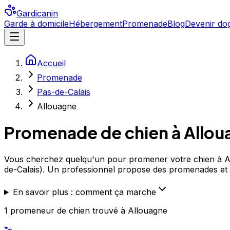
Gardicanin
Garde à domicile
Hébergement
Promenade
Blog
Devenir dog
Accueil
Promenade
Pas-de-Calais
Allouagne
Promenade de chien à
Allou
Vous cherchez quelqu'un pour promener votre chien à All
de-Calais). Un professionnel propose des promenades et
En savoir plus : comment ça marche
1
promeneur de chien
trouvé
à Allouagne
🐾