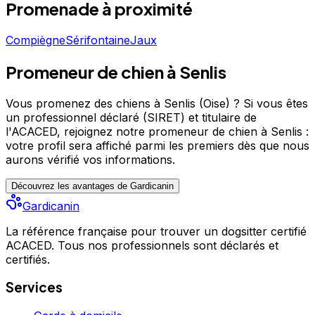
de bonnes mains !
Promenade
à proximité
Compiègne
Sérifontaine
Jaux
Promeneur de chien à Senlis
Vous promenez des chiens à Senlis (Oise) ?
Si vous êtes
un professionnel déclaré (SIRET) et titulaire de
l'ACACED,
rejoignez notre promeneur de chien à Senlis :
votre profil sera affiché parmi les premiers
dès que nous
aurons vérifié vos informations.
Découvrez les avantages de Gardicanin
Gardicanin
La référence française pour trouver un dogsitter certifié
ACACED. Tous nos professionnels sont déclarés et
certifiés.
Services