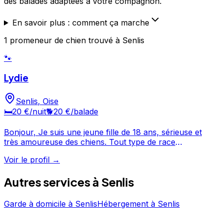
des balades adaptées à votre compagnon.
En savoir plus : comment ça marche
1
promeneur de chien
trouvé
à Senlis
🐾
Lydie
Senlis
,
Oise
🛏️
20 €
/nuit
🐕
20 €
/balade
Bonjour, Je suis une jeune fille de 18 ans, sérieuse et
très amoureuse des chiens. Tout type de race
m'attendrit énormément. J'ai eu, moi-même un chien
Voir le profil →
(caniche croisé bichon), je garde aussi de temps en
temps le chien d'une personne de ma famille (Jack
Autres services à
Senlis
Russell). Je saurai m'en occuper avec soins, je leur ferai
plusieurs balades, jouerai avec eux et prendrai tout le
temps nécessaire pour les occuper. Vous pouvez me
Garde à domicile
à
Senlis
Hébergement
à
Senlis
faire confiance les yeux fermés! Vos chiens seront entre