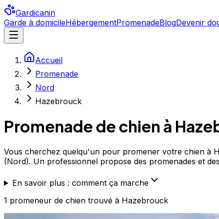
Gardicanin
Garde à domicile
Hébergement
Promenade
Blog
Devenir dog
Accueil
Promenade
Nord
Hazebrouck
Promenade de chien à
Haze
Vous cherchez quelqu'un pour promener votre chien à Ha
(Nord). Un professionnel propose des promenades et de
En savoir plus : comment ça marche
1
promeneur de chien
trouvé
à Hazebrouck