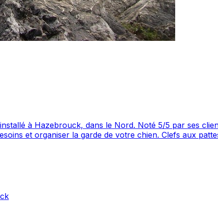
ar ses clients, ce professionnel propose un service attentionné pour
vis.
ck