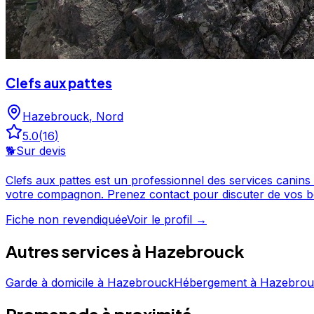
Clefs aux pattes
Hazebrouck
,
Nord
5.0
(
16
)
🐕
Sur devis
Clefs aux pattes est un professionnel des services canins installé à Hazebrouck, dans le Nord. Noté 5/5 p
votre compagnon. Prenez contact pour discuter de vos besoins et organiser la garde de votre chien. Clefs aux pattes est un professionnel du service canin situé à
Hazebrouck. Noté 5/5 ⭐⭐⭐⭐⭐ sur Google Maps avec 16 a
Fiche non revendiquée
Voir le profil →
Autres services à
Hazebrouck
Garde à domicile
à
Hazebrouck
Hébergement
à
Hazebrou