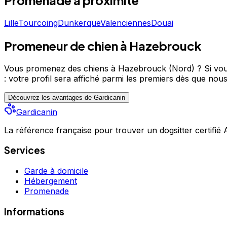
Promenade
à proximité
Lille
Tourcoing
Dunkerque
Valenciennes
Douai
Promeneur de chien à Hazebrouck
Vous promenez des chiens à Hazebrouck (Nord) ?
Si vou
: votre profil sera affiché parmi les premiers
dès que nous 
Découvrez les avantages de Gardicanin
Gardicanin
La référence française pour trouver un dogsitter certifié
Services
Garde à domicile
Hébergement
Promenade
Informations