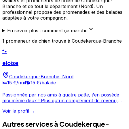
walkers et promeneurs de chien de Coudekerque-
Branche et de tout le département (Nord). Un
professionnel propose des promenades et des balades
adaptées à votre compagnon.
En savoir plus : comment ça marche
1
promeneur de chien
trouvé
à Coudekerque-Branche
🐾
eloise
Coudekerque-Branche
,
Nord
🛏️
15 €
/nuit
🐕
15 €
/balade
Passionnée par nos amis à quatre patte, j'en possède
moi même deux ! Plus qu'un complément de revenu,
c'est un réel passe temps que de m'occuper d'eux et de
Voir le profil →
les mettre aux petits soins. Je possède des
connaissances non négligeable à leur bien être et suis
Autres services à
Coudekerque-
disponible 24h/24h. Je chouchouterai votre toutou