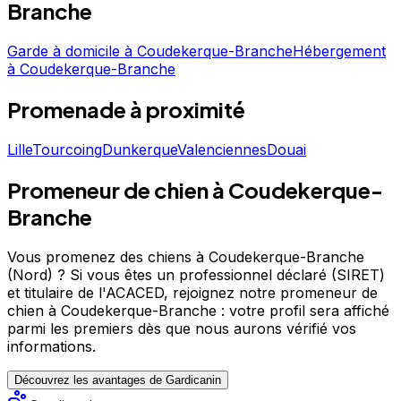
jusqu’à votre retour.
Branche
Garde à domicile
à
Coudekerque-Branche
Hébergement
à
Coudekerque-Branche
Promenade
à proximité
Lille
Tourcoing
Dunkerque
Valenciennes
Douai
Promeneur de chien à Coudekerque-
Branche
Vous promenez des chiens à Coudekerque-Branche
(Nord) ?
Si vous êtes un professionnel déclaré (SIRET)
et titulaire de l'ACACED,
rejoignez notre promeneur de
chien à Coudekerque-Branche : votre profil sera affiché
parmi les premiers
dès que nous aurons vérifié vos
informations.
Découvrez les avantages de Gardicanin