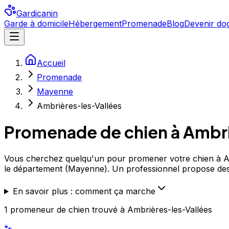
Gardicanin
Garde à domicile
Hébergement
Promenade
Blog
Devenir dog
Accueil
Promenade
Mayenne
Ambrières-les-Vallées
Promenade de chien à
Ambri
Vous cherchez quelqu'un pour promener votre chien à Amb
le département (Mayenne). Un professionnel propose de
En savoir plus : comment ça marche
1
promeneur de chien
trouvé
à Ambrières-les-Vallées
🐾