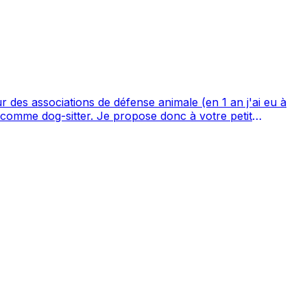
ur des associations de défense animale (en 1 an j'ai eu à
imaux de ferme (poules, lapins, canards).