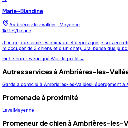
Marie-Blandine
Ambrières-les-Vallées
,
Mayenne
🐕
11 €
/balade
J'ai toujours aimé les animaux et depuis que je suis en re
m'occuper de 3 chiens et d'un chat). J'ai pensé que je pouvais mettre mon expérience à disposition en m' inscrivant comme dog-sitter. Je propose donc à votre petit
compagnon, pendant vos absences: jardin de 400m2, vie de famille affection, bons soins et pr
Fiche non revendiquée
Voir le profil →
votre chien contre remboursement des frais d'essence. Je
Autres services à
Ambrières-les-Vallé
Garde à domicile
à
Ambrières-les-Vallées
Hébergement
à
Promenade
à proximité
Laval
Mayenne
Promeneur de chien à Ambrières-les-V