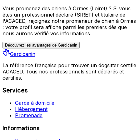
enverrai des photos de vos animaux pour vous tenir au
courant. Pour les visites à domicile suivant la distance
Vous promenez des chiens à Ormes (Loiret) ?
Si vous
des frais supplémentaires peuvent être ajoutés. Les prix
êtes un professionnel déclaré (SIRET) et titulaire de
sont affichés pour un animal. Pour plusieurs animaux
l'ACACED,
rejoignez notre promeneur de chien à Ormes
un supplément est bien évidemment ajouté.
: votre profil sera affiché parmi les premiers
dès que
nous aurons vérifié vos informations.
Découvrez les avantages de Gardicanin
Gardicanin
La référence française pour trouver un dogsitter certifié
ACACED. Tous nos professionnels sont déclarés et
certifiés.
Services
Garde à domicile
Hébergement
Promenade
Informations