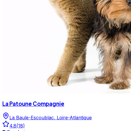
La Patoune Compagnie
La Baule-Escoublac
,
Loire-Atlantique
4.8
(
18
)