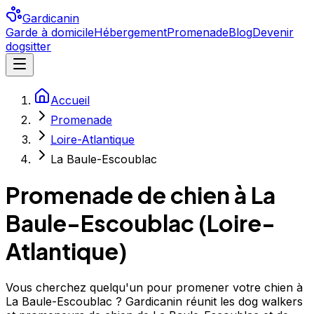
Gardicanin
Garde à domicile
Hébergement
Promenade
Blog
Devenir
dogsitter
Accueil
Promenade
Loire-Atlantique
La Baule-Escoublac
Promenade de chien à
La
Baule-Escoublac
(
Loire-
Atlantique
)
Vous cherchez quelqu'un pour promener votre chien à
La Baule-Escoublac ? Gardicanin réunit les dog walkers