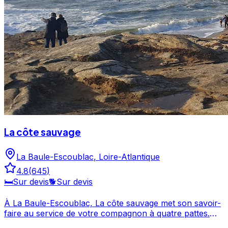
La côte sauvage
La Baule-Escoublac
,
Loire-Atlantique
4.8
(
645
)
🛏️
Sur devis
🐕
Sur devis
À La Baule-Escoublac, La côte sauvage met son savoir-
faire au service de votre compagnon à quatre pattes.
Fort de 645 avis et d'une note de 4.8/5, La côte sauvage