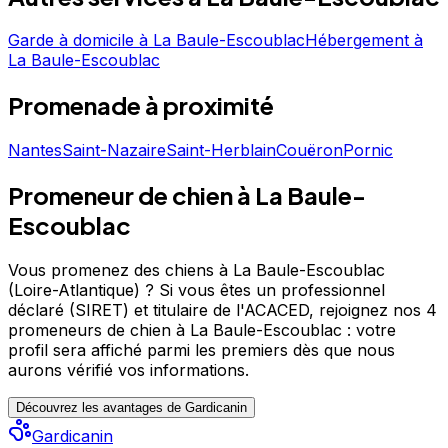
pour découvrir ses services et le contacter directement.
Polydog est un professionnel du service canin situé à La
Garde à domicile
à
La Baule-Escoublac
Hébergement
à
Baule-Escoublac. Noté 4.8/5 ⭐⭐⭐⭐⭐ sur Google Maps
La Baule-Escoublac
avec 39 avis.
Promenade
à proximité
Nantes
Saint-Nazaire
Saint-Herblain
Couëron
Pornic
Promeneur de chien à La Baule-
Escoublac
Vous promenez des chiens à La Baule-Escoublac
(Loire-Atlantique) ?
Si vous êtes un professionnel
déclaré (SIRET) et titulaire de l'ACACED,
rejoignez nos 4
promeneurs de chien à La Baule-Escoublac : votre
profil sera affiché parmi les premiers
dès que nous
aurons vérifié vos informations.
Découvrez les avantages de Gardicanin
Gardicanin