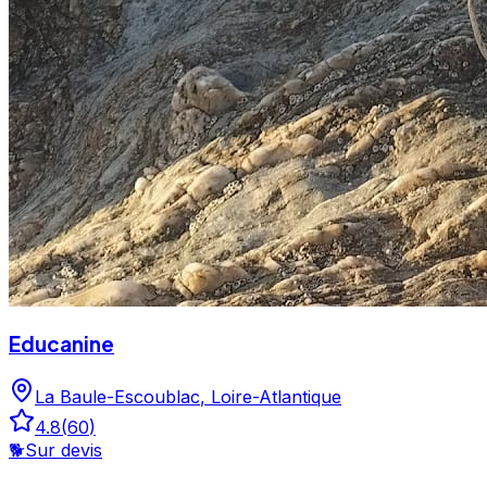
Educanine
La Baule-Escoublac
,
Loire-Atlantique
4.8
(
60
)
🐕
Sur devis