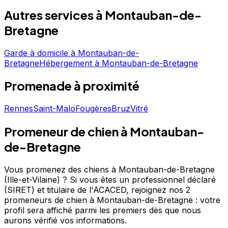
choix de confiance pour la garde de votre chien. Prenez
Autres services à
Montauban-de-
contact pour discuter de vos besoins et organiser la
garde de votre chien. Les petites pattes Mévennaises est
Bretagne
un professionnel du service canin situé à Montauban-
de-Bretagne. Noté 4.9/5 ⭐⭐⭐⭐⭐ sur Google Maps avec
Garde à domicile
à
Montauban-de-
35 avis.
Bretagne
Hébergement
à
Montauban-de-Bretagne
Promenade
à proximité
Rennes
Saint-Malo
Fougères
Bruz
Vitré
Promeneur de chien à Montauban-
de-Bretagne
Vous promenez des chiens à Montauban-de-Bretagne
(Ille-et-Vilaine) ?
Si vous êtes un professionnel déclaré
(SIRET) et titulaire de l'ACACED,
rejoignez nos 2
promeneurs de chien à Montauban-de-Bretagne : votre
profil sera affiché parmi les premiers
dès que nous
aurons vérifié vos informations.