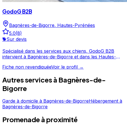
GodoG B2B
Bagnères-de-Bigorre
,
Hautes-Pyrénées
5.0
(
8
)
🐕
Sur devis
Spécialisé dans les services aux chiens, GodoG B2B
intervient à Bagnères-de-Bigorre et dans les Hautes-
Pyrénées. Noté 5/5 par ses clients, ce professionnel
Fiche non revendiquée
Voir le profil →
propose un service attentionné pour votre compagnon.
Prenez contact pour discuter de vos besoins et
Autres services à
Bagnères-de-
organiser la garde de votre chien. GodoG B2B est un
professionnel du service canin situé à Bagnères-de-
Bigorre
Bigorre. Noté 5/5 ⭐⭐⭐⭐⭐ sur Google Maps avec 8 avis.
Garde à domicile
à
Bagnères-de-Bigorre
Hébergement
à
Bagnères-de-Bigorre
Promenade
à proximité