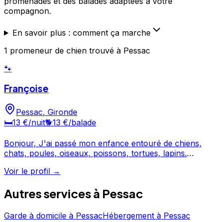
promenades et des balades adaptées à votre
compagnon.
En savoir plus : comment ça marche
1
promeneur de chien
trouvé
à Pessac
🐾
Françoise
Pessac
,
Gironde
🛏️
13 €
/nuit
🐕
13 €
/balade
Bonjour, J'ai passé mon enfance entouré de chiens,
chats, poules, oiseaux, poissons, tortues, lapins.
J'adore les animaux et j'ai déjà gardé chez moi de
Voir le profil →
nombreuses races de chiens et de chats. Je peux aussi
garder vos animaux chez vous (promenade etc).
Autres services à
Pessac
J'habite une maison avec un grand jardin clôturé de
1500 m2 à Pessac 33. Cordialement
Garde à domicile
à
Pessac
Hébergement
à
Pessac