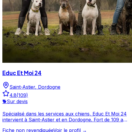
Educ Et Moi 24
Saint-Astier
,
Dordogne
4.8
(
109
)
🐕
Sur devis
Spécialisé dans les services aux chiens, Educ Et Moi 24
intervient à Saint-Astier et en Dordogne. Fort de 109 avis
et d'une note de 4.8/5, Educ Et Moi 24 est un choix de
Fiche non revendiquée
Voir le profil →
confiance pour la garde de votre chien. Consultez son