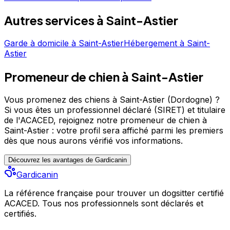
profil pour découvrir ses services et le contacter
Autres services à
Saint-Astier
directement. Educ Et Moi 24 est un professionnel du
service canin situé à Saint-Astier. Noté 4.8/5 ⭐⭐⭐⭐⭐ sur
Garde à domicile
à
Saint-Astier
Hébergement
à
Saint-
Google Maps avec 109 avis.
Astier
Promeneur de chien à Saint-Astier
Vous promenez des chiens à Saint-Astier (Dordogne) ?
Si vous êtes un professionnel déclaré (SIRET) et titulaire
de l'ACACED,
rejoignez notre promeneur de chien à
Saint-Astier : votre profil sera affiché parmi les premiers
dès que nous aurons vérifié vos informations.
Découvrez les avantages de Gardicanin
Gardicanin
La référence française pour trouver un dogsitter certifié
ACACED. Tous nos professionnels sont déclarés et
certifiés.