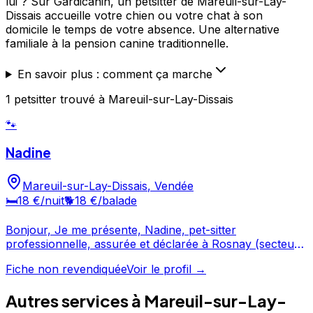
lui ? Sur Gardicanin, un petsitter de Mareuil-sur-Lay-
Dissais accueille votre chien ou votre chat à son
domicile le temps de votre absence. Une alternative
familiale à la pension canine traditionnelle.
En savoir plus : comment ça marche
1
petsitter
trouvé
à Mareuil-sur-Lay-Dissais
🐾
Nadine
Mareuil-sur-Lay-Dissais
,
Vendée
🛏️
18 €
/nuit
🐕
18 €
/balade
Bonjour, Je me présente, Nadine, pet-sitter
professionnelle, assurée et déclarée à Rosnay (secteur
Mareuil sur Lay-Le Champs St Père). Je vous propose
Fiche non revendiquée
Voir le profil →
d'accueillir votre animal de compagnie - chien, chat,
rongeur, lapin - lors de vos absences. A la maison au
Autres services à
Mareuil-sur-Lay-
sein de la famille, il profitera de présence, attention,