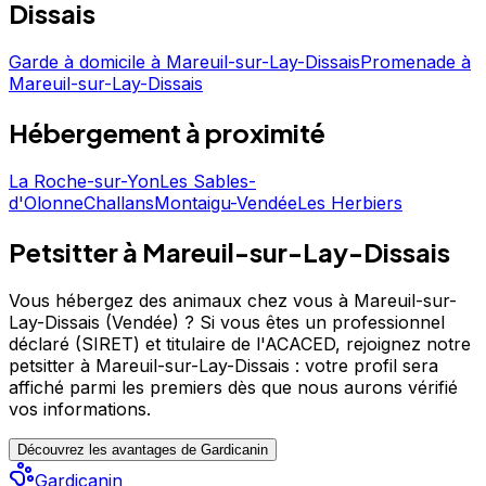
jeux, caresses, balades. Que ce soit pour un Week-End,
Dissais
une Semaine ou plus votre chien, chat, rongeur sera le
bienvenu. Chaque garde sera précédée d'une rencontre
Garde à domicile
à
Mareuil-sur-Lay-Dissais
Promenade
à
chez moi, afin de nous permettre de nous découvrir et
Mareuil-sur-Lay-Dissais
de vérifier l'entente de votre animal avec notre famille.
Lors de la garde vous apportez les affaires de votre
Hébergement
à proximité
loulou : alimentation, couchage, jouets afin qu'il garde
ses repères ainsi moins de stress. Je propose également
des Visites A Domicile (VAD), c est l occasion de balader,
La Roche-sur-Yon
Les Sables-
chouchouter, nourrir votre compagnon et de nettoyer
d'Olonne
Challans
Montaigu-Vendée
Les Herbiers
sa litière. Une visite préalable pour rencontrer votre/vos
animaux sera également organisée. Mon objectif : le
Petsitter à Mareuil-sur-Lay-Dissais
bien-être de votre animal. Animalement Vôtre :-)
Vous hébergez des animaux chez vous à Mareuil-sur-
Lay-Dissais (Vendée) ?
Si vous êtes un professionnel
déclaré (SIRET) et titulaire de l'ACACED,
rejoignez notre
petsitter à Mareuil-sur-Lay-Dissais : votre profil sera
affiché parmi les premiers
dès que nous aurons vérifié
vos informations.
Découvrez les avantages de Gardicanin
Gardicanin