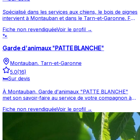
Spécialisé dans les services aux chiens, le bois de pignes
intervient à Montauban et dans le Tarn-et-Garonne. Fort
de 24 avis et d'une note de 5/5, le bois de pignes est un
Fiche non revendiquée
Voir le profil →
choix de confiance pour la garde de votre chien.
🐾
Consultez son profil pour découvrir ses services et le
contacter directement. le bois de pignes est un
Garde d'animaux "PATTE BLANCHE"
professionnel du service canin situé à Montauban. Noté
5/5 ⭐⭐⭐⭐⭐ sur Google Maps avec 24 avis.
Montauban
,
Tarn-et-Garonne
5.0
(
16
)
🛏️
Sur devis
À Montauban, Garde d'animaux "PATTE BLANCHE"
met son savoir-faire au service de votre compagnon à
quatre pattes. Avec une note de 5/5, Garde d'animaux
Fiche non revendiquée
Voir le profil →
"PATTE BLANCHE" offre un service apprécié par les
propriétaires de chiens. Découvrez ses prestations et
contactez-le directement depuis sa fiche. Garde
d'animaux "PATTE BLANCHE" est un professionnel du
service canin situé à Montauban. Noté 5/5 ⭐⭐⭐⭐⭐ sur