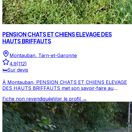
PENSION CHATS ET CHIENS ELEVAGE DES
HAUTS BRIFFAUTS
Montauban
,
Tarn-et-Garonne
4.9
(
112
)
🛏️
Sur devis
À Montauban, PENSION CHATS ET CHIENS ELEVAGE
DES HAUTS BRIFFAUTS met son savoir-faire au
service de votre compagnon à quatre pattes. Fort de 112
Fiche non revendiquée
Voir le profil →
avis et d'une note de 4.9/5, PENSION CHATS ET
CHIENS ELEVAGE DES HAUTS BRIFFAUTS est un
choix de confiance pour la garde de votre chien. Prenez
contact pour discuter de vos besoins et organiser la
garde de votre chien. PENSION CHATS ET CHIENS
ELEVAGE DES HAUTS BRIFFAUTS est un