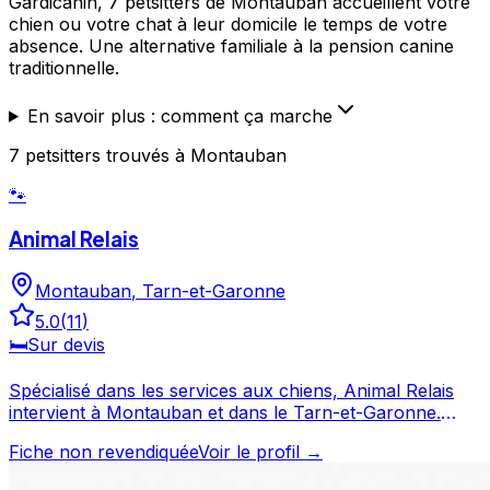
Gardicanin, 7 petsitters de Montauban accueillent votre
chien ou votre chat à leur domicile le temps de votre
absence. Une alternative familiale à la pension canine
traditionnelle.
En savoir plus : comment ça marche
7
petsitters
trouvé
s
à Montauban
🐾
Animal Relais
Montauban
,
Tarn-et-Garonne
5.0
(
11
)
🛏️
Sur devis
Spécialisé dans les services aux chiens, Animal Relais
intervient à Montauban et dans le Tarn-et-Garonne.
Noté 5/5 par ses clients, ce professionnel propose un
Fiche non revendiquée
Voir le profil →
service attentionné pour votre compagnon. Prenez
contact pour discuter de vos besoins et organiser la