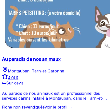
Au paradis de nos animaux
Montauban
,
Tarn-et-Garonne
4.0
(
1
)
🛏️
Sur devis
Au paradis de nos animaux est un professionnel des
services canins installé à Montauban, dans le Tarn-et-
Garonne. Noté 4/5 par ses clients, ce professionnel
Fiche non revendiquée
Voir le profil →
propose un service attentionné pour votre compagnon.