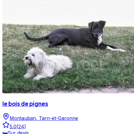
garde de votre chien. Animal Relais est un professionnel
du service canin situé à Montauban. Noté 5/5 ⭐⭐⭐⭐⭐
sur Google Maps avec 11 avis.
le bois de pignes
Montauban
,
Tarn-et-Garonne
5.0
(
24
)
🛏️
Sur devis