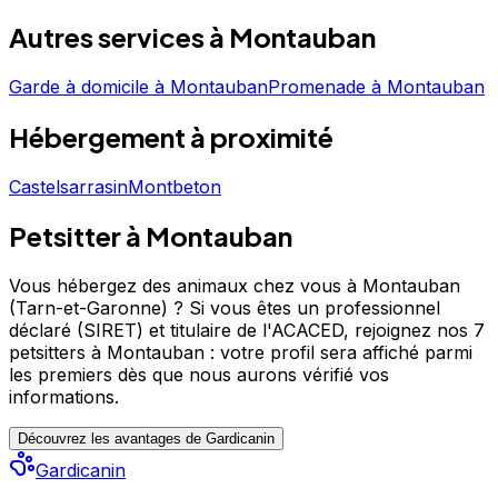
Prenez contact pour discuter de vos besoins et
Autres services à
Montauban
organiser la garde de votre chien. Au paradis de nos
animaux est un professionnel du service canin situé à
Montauban. Noté 4/5 ⭐⭐⭐⭐ sur Google Maps avec 1
Garde à domicile
à
Montauban
Promenade
à
Montauban
avis.
Hébergement
à proximité
Castelsarrasin
Montbeton
Petsitter à Montauban
Vous hébergez des animaux chez vous à Montauban
(Tarn-et-Garonne) ?
Si vous êtes un professionnel
déclaré (SIRET) et titulaire de l'ACACED,
rejoignez nos 7
petsitters à Montauban : votre profil sera affiché parmi
les premiers
dès que nous aurons vérifié vos
informations.
Découvrez les avantages de Gardicanin
Gardicanin