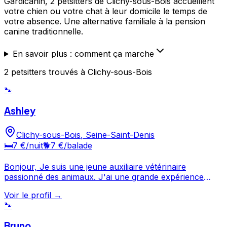
Gardicanin, 2 petsitters de Clichy-sous-Bois accueillent
votre chien ou votre chat à leur domicile le temps de
votre absence. Une alternative familiale à la pension
canine traditionnelle.
En savoir plus : comment ça marche
2
petsitters
trouvé
s
à Clichy-sous-Bois
🐾
Ashley
Clichy-sous-Bois
,
Seine-Saint-Denis
🛏️
7 €
/nuit
🐕
7 €
/balade
Bonjour, Je suis une jeune auxiliaire vétérinaire
passionné des animaux. J'ai une grande expérience
avec les animaux car cela fait plus de 10 ans que je fais
Voir le profil →
du dog-sitting et j'ai des animaux depuis que je suis né. si
🐾
vous me confiez votre animal, il vivra dans une
ambiance familiale et chaleureuse avec un autre chien
Bruno