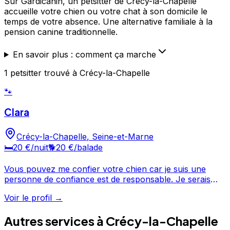
Sur Gardicanin, un petsitter de Crécy-la-Chapelle
accueille votre chien ou votre chat à son domicile le
temps de votre absence. Une alternative familiale à la
pension canine traditionnelle.
En savoir plus : comment ça marche
1
petsitter
trouvé
à Crécy-la-Chapelle
🐾
Clara
Crécy-la-Chapelle
,
Seine-et-Marne
🛏️
20 €
/nuit
🐕
20 €
/balade
Vous pouvez me confier votre chien car je suis une
personne de confiance est de responsable. Je serais
prendre soin de votre chien en le câlinant et en lui
Voir le profil →
faisant des promenades, votre chien sera en bonne
main avec moi. Il ne manquera de rien. J'aime beaucoup
Autres services à
Crécy-la-Chapelle
les chiens je les trouve tellement gentil et redonne le