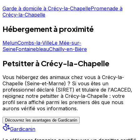
moral.
Garde à domicile
à
Crécy-la-Chapelle
Promenade
à
Crécy-la-Chapelle
Hébergement
à proximité
Melun
Combs-la-Ville
Le Mée-sur-
Seine
Fontainebleau
Chailly-en-Bière
Petsitter à Crécy-la-Chapelle
Vous hébergez des animaux chez vous à Crécy-la-
Chapelle (Seine-et-Marne) ?
Si vous êtes un
professionnel déclaré (SIRET) et titulaire de l'ACACED,
rejoignez notre petsitter à Crécy-la-Chapelle : votre
profil sera affiché parmi les premiers
dès que nous
aurons vérifié vos informations.
Découvrez les avantages de Gardicanin
Gardicanin