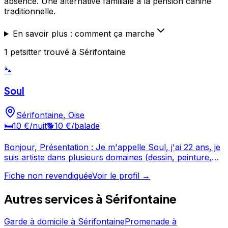
absence. Une alternative familiale à la pension canine
traditionnelle.
En savoir plus : comment ça marche
1
petsitter
trouvé
à Sérifontaine
🐾
Soul
Sérifontaine
,
Oise
🛏️
10 €
/nuit
🐕
10 €
/balade
Bonjour, Présentation : Je m'appelle Soul, j'ai 22 ans, je
suis artiste dans plusieurs domaines (dessin, peinture,
musique, cinéma, photo) et j'ai toujours vécu entouré de
Fiche non revendiquée
Voir le profil →
chiens, de chats et d'autre animaux comme les oiseaux
ou des rongeurs. Je les aime et les considère comme
Autres services à
Sérifontaine
mes égaux, mes protéger. Je possède actuellement une
jeune Bull Terrier de 8 mois (non stérilisée car elle a une
vaginite, nous ne pourrons la stériliser qu'après ses
Garde à domicile
à
Sérifontaine
Promenade
à