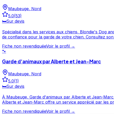
Maubeuge
,
Nord
5.0
(
53
)
🛏️
Sur devis
Spécialisé dans les services aux chiens, Blondie's Dog and Cat intervient à Maubeuge et dans le No
de confiance pour la garde de votre chien. Consultez son profil pour découvrir ses services et le contacter directement. Blondie's Dog and Cat est un professionnel du
service canin situé à Maubeuge. Noté 5/5 ⭐⭐⭐⭐⭐ sur Goo
Fiche non revendiquée
Voir le profil →
🐾
Garde d'animaux par Alberte et Jean-Marc
Maubeuge
,
Nord
5.0
(
1
)
🛏️
Sur devis
À Maubeuge, Garde d'animaux par Alberte et Jean-Marc met son savoir-faire
Alberte et Jean-Marc offre un service apprécié par les propriétaires de chiens. Prenez contact pour discuter de vos besoi
d'animaux par Alberte et Jean-Marc est un professionnel
Fiche non revendiquée
Voir le profil →