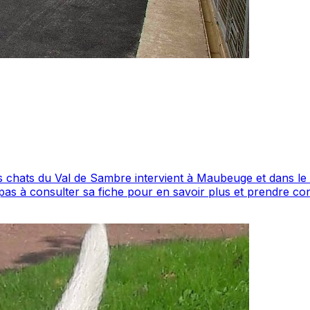
e intervient à Maubeuge et dans le Nord. Noté 5/5 par ses clients, ce professionne
5/5 ⭐⭐⭐⭐⭐ sur Google Maps avec 10 avis.