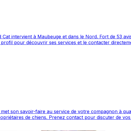
rd. Fort de 53 avis et d'une note de 5/5, Blondie's Dog and Cat est un choix
gle Maps avec 53 avis.
 au service de votre compagnon à quatre pattes. Avec une note de 5/5, Garde
ns et organiser la garde de votre chien. Garde
 du service canin situé à Maubeuge. Noté 5/5 ⭐⭐⭐⭐⭐ sur G