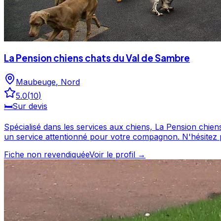
La Pension chiens chats du Val de Sambre
Maubeuge
,
Nord
5.0
(
10
)
🛏️
Sur devis
Spécialisé dans les services aux chiens, La Pension chiens chats du Val de Sambr
un service attentionné pour votre compagnon. N'hésitez pas à consulter sa fiche pour en savoir plus et prendre contact. La Pension chiens chats du Val de Sambre est un
professionnel du service canin situé à Maubeuge. Noté 
Fiche non revendiquée
Voir le profil →