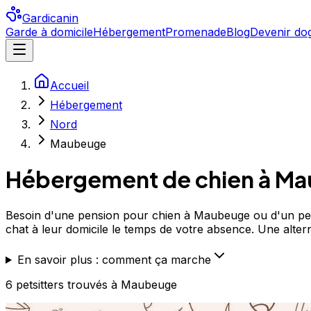
Gardicanin
Garde à domicile
Hébergement
Promenade
Blog
Devenir dog
Accueil
Hébergement
Nord
Maubeuge
Hébergement de chien à
Ma
Besoin d'une pension pour chien à Maubeuge ou d'un pet s
chat à leur domicile le temps de votre absence. Une alterna
En savoir plus : comment ça marche
6
petsitters
trouvé
s
à Maubeuge