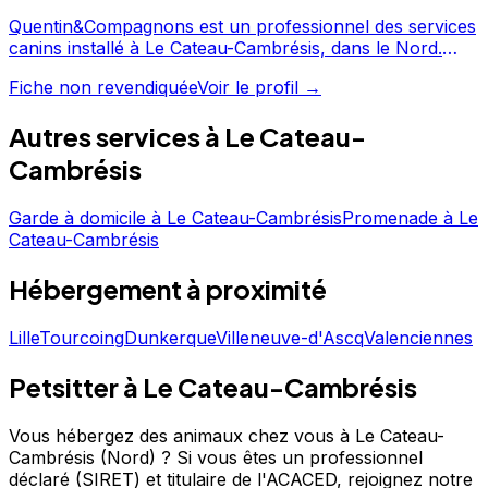
Quentin&Compagnons est un professionnel des services
canins installé à Le Cateau-Cambrésis, dans le Nord.
Avec une note de 5/5, Quentin&Compagnons offre un
Fiche non revendiquée
Voir le profil →
service apprécié par les propriétaires de chiens.
Découvrez ses prestations et contactez-le directement
Autres services à
Le Cateau-
depuis sa fiche. Quentin&Compagnons est un
professionnel du service canin situé à Le Cateau-
Cambrésis
Cambrésis. Noté 5/5 ⭐⭐⭐⭐⭐ sur Google Maps avec 10
avis.
Garde à domicile
à
Le Cateau-Cambrésis
Promenade
à
Le
Cateau-Cambrésis
Hébergement
à proximité
Lille
Tourcoing
Dunkerque
Villeneuve-d'Ascq
Valenciennes
Petsitter à Le Cateau-Cambrésis
Vous hébergez des animaux chez vous à Le Cateau-
Cambrésis (Nord) ?
Si vous êtes un professionnel
déclaré (SIRET) et titulaire de l'ACACED,
rejoignez notre