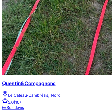
Quentin&Compagnons
Le Cateau-Cambrésis
,
Nord
5.0
(
10
)
🛏️
Sur devis