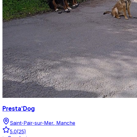
Presta'Dog
Saint-Pair-sur-Mer
,
Manche
5.0
(
25
)