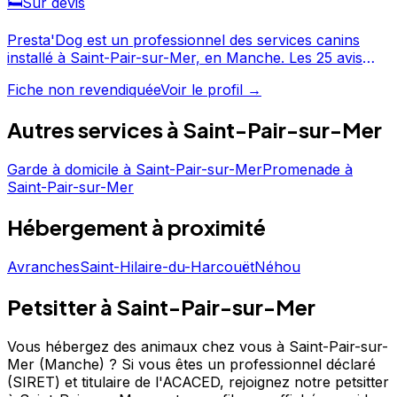
🛏️
Sur devis
Presta'Dog est un professionnel des services canins
installé à Saint-Pair-sur-Mer, en Manche. Les 25 avis
laissés par ses clients témoignent d'un service apprécié,
Fiche non revendiquée
Voir le profil →
avec une note moyenne de 5/5. Consultez son profil
pour découvrir ses services et le contacter directement.
Autres services à
Saint-Pair-sur-Mer
Presta'Dog est un professionnel du service canin situé à
Saint-Pair-sur-Mer. Noté 5/5 ⭐⭐⭐⭐⭐ sur Google Maps
Garde à domicile
à
Saint-Pair-sur-Mer
Promenade
à
avec 25 avis.
Saint-Pair-sur-Mer
Hébergement
à proximité
Avranches
Saint-Hilaire-du-Harcouët
Néhou
Petsitter à Saint-Pair-sur-Mer
Vous hébergez des animaux chez vous à Saint-Pair-sur-
Mer (Manche) ?
Si vous êtes un professionnel déclaré
(SIRET) et titulaire de l'ACACED,
rejoignez notre petsitter