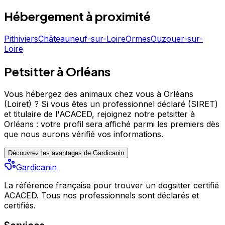
eu le bonheur d'avoir à mes côtés un berger malinois.
Je me ferai une joie de pouvoir vous rendre service, de
Hébergement
à proximité
partager des moments avec votre animal, de participer à
son épanouissement et de le câliner comme s'il était le
Pithiviers
Châteauneuf-sur-Loire
Ormes
Ouzouer-sur-
mien ! N'hésitez pas à me contacter pour avoir de plus
Loire
amples informations, A très vite !
Petsitter à Orléans
Vous hébergez des animaux chez vous à Orléans
(Loiret) ?
Si vous êtes un professionnel déclaré (SIRET)
et titulaire de l'ACACED,
rejoignez notre petsitter à
Orléans : votre profil sera affiché parmi les premiers
dès
que nous aurons vérifié vos informations.
Découvrez les avantages de Gardicanin
Gardicanin
La référence française pour trouver un dogsitter certifié
ACACED. Tous nos professionnels sont déclarés et
certifiés.