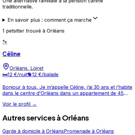
Une alternative familiale à la pension canine
traditionnelle.
En savoir plus : comment ça marche
1
petsitter
trouvé
à Orléans
🐾
Céline
Orléans
,
Loiret
🛏️
12 €
/nuit
🐕
12 €
/balade
Bonjour à tous, Je m’appelle Céline, j’ai 30 ans et j’habite
dans le centre d'Orléans dans un appartement de 45
m2. A quelques mètres de chez moi se trouve un parc
Voir le profil →
arboré idéal pour des petites promenades, mais surtout
je suis une grande coureuse et sportive. Ainsi, tous les
Autres services à
Orléans
matins, je pourrai faire faire de l'exercice à votre toutou
préféré, le long de la Loire. J’adore les chiens, j’ai grandi
entourée de chiens chez mes parents et j'ai moi même
Garde à domicile
à
Orléans
Promenade
à
Orléans