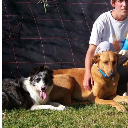
expérience et mon savoir-faire avec les animaux me
différencie du pet-sitter habituel :) Chez moi votre animal
aura de quoi se détendre, s'amuser et s'enrichir et non
attendre simplement votre retour. Ce que je prends en
charge avec plaisir : Chats de tous profils (y compris
ceux qui ont besoin de soins particuliers ou sont en
situation de handicap), chiens calmes et compatibles
avec les chats — y compris les grands gabarits et les
chiens un peu réactifs en laisse — et toute la famille des
NACs : rongeurs, lapins, furets, reptiles, oiseaux,
poissons. J'ai aussi l'habitude de m'occuper
d'aquariums en l'absence des propriétaires. J'ai toujours
vécu entourée d'animaux. Maman de 3 chats dont 2 en
situation de handicap, j'ai appris la patience,
l'observation et les petits gestes du quotidien qui font
toute la différence. Chaque garde commence par une
rencontre, pour qu'on apprenne à se connaître avant
tout — votre animal mérite cette tranquillité d'esprit, et
vous aussi !