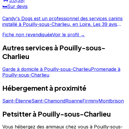
5.0
(
39
)
🛏️
Sur devis
Candy's Dogs est un professionnel des services canins
installé à Pouilly-sous-Charlieu, en Loire. Les 39 avis
laissés par ses clients témoignent d'un service apprécié,
Fiche non revendiquée
Voir le profil →
avec une note moyenne de 5/5. N'hésitez pas à
consulter sa fiche pour en savoir plus et prendre
Autres services à
Pouilly-sous-
contact. Candy's Dogs est un professionnel du service
canin situé à Pouilly-sous-Charlieu. Noté 5/5 ⭐⭐⭐⭐⭐ sur
Charlieu
Google Maps avec 39 avis.
Garde à domicile
à
Pouilly-sous-Charlieu
Promenade
à
Pouilly-sous-Charlieu
Hébergement
à proximité
Saint-Étienne
Saint-Chamond
Roanne
Firminy
Montbrison
Petsitter à Pouilly-sous-Charlieu
Vous hébergez des animaux chez vous à Pouilly-sous-