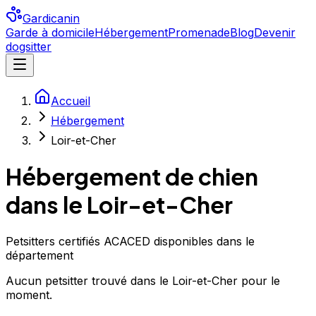
Gardicanin
Garde à domicile
Hébergement
Promenade
Blog
Devenir
dogsitter
Accueil
Hébergement
Loir-et-Cher
Hébergement de chien
dans le Loir-et-Cher
Petsitters certifiés ACACED disponibles dans le
département
Aucun
petsitter
trouvé
dans le Loir-et-Cher
pour le
moment.