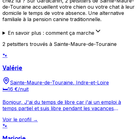
chez lui ? Sur Gardicanin, 2 petsitters de Sainte-Maure-
de-Touraine accueillent votre chien ou votre chat à leur
domicile le temps de votre absence. Une alternative
familiale à la pension canine traditionnelle.
En savoir plus : comment ça marche
2
petsitters
trouvé
s
à Sainte-Maure-de-Touraine
🐾
Valérie
Sainte-Maure-de-Touraine
,
Indre-et-Loire
🛏️
16 €
/nuit
Bonjour, J'ai du temps de libre car j'ai un emploi à
temps partiel et suis libre pendant les vacances
scolaires. J'adore les animaux en général et dès que je
Voir le profil →
vois un chien dans la détresse ou perdu je le signale et
🐾
m'en occupe jusqu'à sa prise en charge. J'ai toujours
eu des chiens et chats (+ autres ) mais ma situation
Marjorie