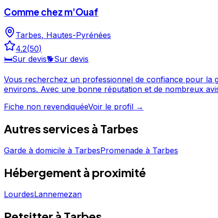
Comme chez m'Ouaf
Tarbes
,
Hautes-Pyrénées
4.2
(
50
)
🛏️
Sur devis
🐕
Sur devis
Vous recherchez un professionnel de confiance pour la 
environs. Avec une bonne réputation et de nombreux avis clients, ce professionnel a su gagner la confiance des propriétaires de chiens de la région. N'hésitez pas à
consulter sa fiche pour en savoir plus et prendre contact. Comme chez m'Ouaf est un professionnel du service canin situé à Tarbes. Noté 4.2/5 ⭐⭐⭐⭐ sur Google Maps a
Fiche non revendiquée
Voir le profil →
50 avis.
Autres services à
Tarbes
Garde à domicile
à
Tarbes
Promenade
à
Tarbes
Hébergement
à proximité
Lourdes
Lannemezan
Petsitter à Tarbes