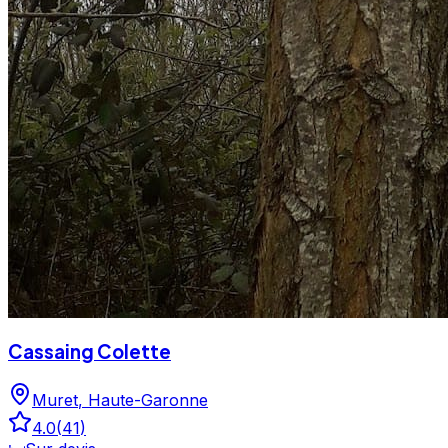
Cassaing Colette
Muret
,
Haute-Garonne
4.0
(
41
)