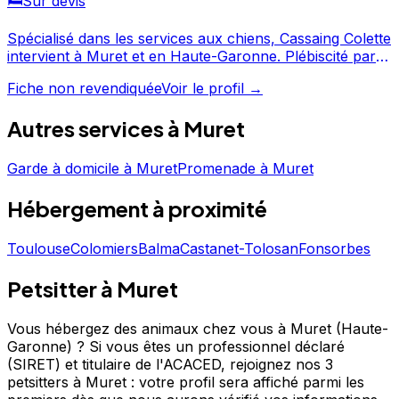
🛏️
Sur devis
Spécialisé dans les services aux chiens, Cassaing Colette
intervient à Muret et en Haute-Garonne. Plébiscité par
ses clients avec une note de 4/5 sur 41 avis, Cassaing
Fiche non revendiquée
Voir le profil →
Colette fait partie des professionnels canins les mieux
notés de Muret. Consultez son profil pour découvrir ses
Autres services à
Muret
services et le contacter directement. Cassaing Colette est
un professionnel du service canin situé à Muret. Noté
4/5 ⭐⭐⭐⭐ sur Google Maps avec 41 avis.
Garde à domicile
à
Muret
Promenade
à
Muret
Hébergement
à proximité
Toulouse
Colomiers
Balma
Castanet-Tolosan
Fonsorbes
Petsitter à Muret
Vous hébergez des animaux chez vous à Muret (Haute-
Garonne) ?
Si vous êtes un professionnel déclaré
(SIRET) et titulaire de l'ACACED,
rejoignez nos 3
petsitters à Muret : votre profil sera affiché parmi les