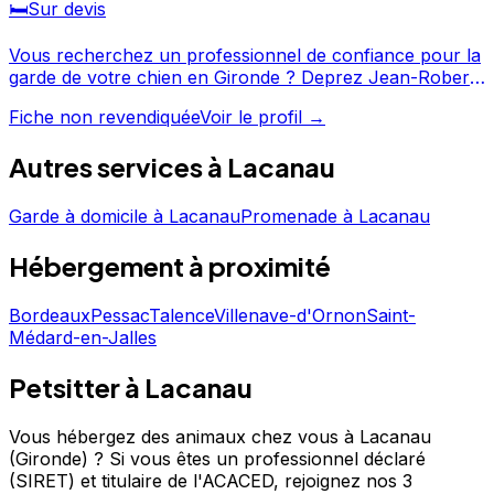
🛏️
Sur devis
Vous recherchez un professionnel de confiance pour la
garde de votre chien en Gironde ? Deprez Jean-Robert
propose ses services à Lacanau et ses environs. Avec
Fiche non revendiquée
Voir le profil →
une note de 4/5, Deprez Jean-Robert offre un service
apprécié par les propriétaires de chiens. Prenez contact
Autres services à
Lacanau
pour discuter de vos besoins et organiser la garde de
votre chien. Deprez Jean-Robert est un professionnel
du service canin situé à Lacanau. Noté 4/5 ⭐⭐⭐⭐ sur
Garde à domicile
à
Lacanau
Promenade
à
Lacanau
Google Maps avec 1 avis.
Hébergement
à proximité
Bordeaux
Pessac
Talence
Villenave-d'Ornon
Saint-
Médard-en-Jalles
Petsitter à Lacanau
Vous hébergez des animaux chez vous à Lacanau
(Gironde) ?
Si vous êtes un professionnel déclaré
(SIRET) et titulaire de l'ACACED,
rejoignez nos 3