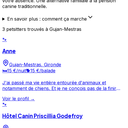
votre absence. Une alternative familiale à la pension
canine traditionnelle.
En savoir plus : comment ça marche
3
petsitters
trouvé
s
à Gujan-Mestras
🐾
Anne
Gujan-Mestras
,
Gironde
🛏️
15 €
/nuit
🐕
15 €
/balade
J'ai passé ma vie entière entourée d'animaux et
notamment de chiens. Et je ne conçois pas de la finir
sans !!! Aussi, j'ai décidé d'en faire plus qu'un loisir
Voir le profil →
personnel en passant mon certificat de capacité afin
🐾
d'en faire mon métier. Un métier qui sera surtout une
passion des animaux ! Ayant moi même des chiens
Hôtel Canin Priscillia Godefroy
depuis ma plus tendre enfance, j'ai également
l'expérience de la protection animale et des chiens à