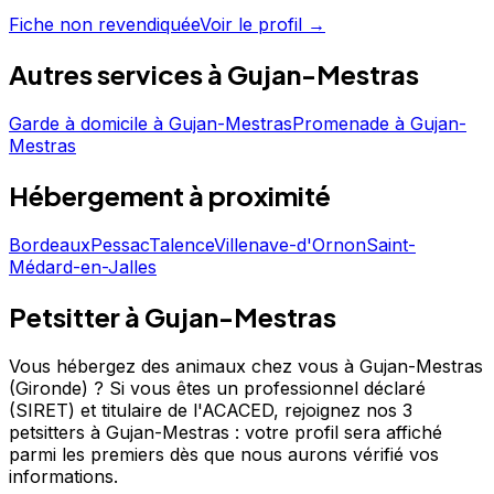
62 avis et d'une note de 4.4/5, La Haille au Loup est un
Fiche non revendiquée
Voir le profil →
choix de confiance pour la garde de votre chien. Prenez
contact pour discuter de vos besoins et organiser la
Autres services à
Gujan-Mestras
garde de votre chien. La Haille au Loup est un
professionnel du service canin situé à Gujan-Mestras.
Noté 4.4/5 ⭐⭐⭐⭐ sur Google Maps avec 62 avis.
Garde à domicile
à
Gujan-Mestras
Promenade
à
Gujan-
Mestras
Hébergement
à proximité
Bordeaux
Pessac
Talence
Villenave-d'Ornon
Saint-
Médard-en-Jalles
Petsitter à Gujan-Mestras
Vous hébergez des animaux chez vous à Gujan-Mestras
(Gironde) ?
Si vous êtes un professionnel déclaré
(SIRET) et titulaire de l'ACACED,
rejoignez nos 3
petsitters à Gujan-Mestras : votre profil sera affiché
parmi les premiers
dès que nous aurons vérifié vos
informations.