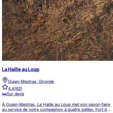
La Haille au Loup
Gujan-Mestras
,
Gironde
4.4
(
62
)
🛏️
Sur devis
À Gujan-Mestras, La Haille au Loup met son savoir-faire
au service de votre compagnon à quatre pattes. Fort de