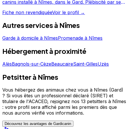
canins installé à Nîmes, dans le Gard. Plébiscité par ses
clients avec une note de 4.5/5 sur 36 avis, Le Domaine
Fiche non revendiquée
Voir le profil →
d'Utah fait partie des professionnels canins les mieux
notés de Nîmes. Découvrez ses prestations et
Autres services à
Nîmes
contactez-le directement depuis sa fiche. Le Domaine
d'Utah est un professionnel du service canin situé à
Nîmes. Noté 4.5/5 ⭐⭐⭐⭐⭐ sur Google Maps avec 36
Garde à domicile
à
Nîmes
Promenade
à
Nîmes
avis.
Hébergement
à proximité
Alès
Bagnols-sur-Cèze
Beaucaire
Saint-Gilles
Uzès
Petsitter à Nîmes
Vous hébergez des animaux chez vous à Nîmes (Gard)
?
Si vous êtes un professionnel déclaré (SIRET) et
titulaire de l'ACACED,
rejoignez nos 13 petsitters à Nîmes
: votre profil sera affiché parmi les premiers
dès que
nous aurons vérifié vos informations.
Découvrez les avantages de Gardicanin