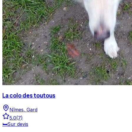
La colo des toutous
Nîmes
,
Gard
5.0
(
7
)
🛏️
Sur devis