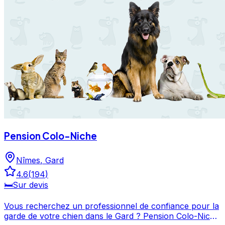
services et le contacter directement. Maison D'eiko est
un professionnel du service canin situé à Nîmes. Noté
4.6/5 ⭐⭐⭐⭐⭐ sur Google Maps avec 155 avis.
Pension Colo-Niche
Nîmes
,
Gard
4.6
(
194
)
🛏️
Sur devis
Vous recherchez un professionnel de confiance pour la
garde de votre chien dans le Gard ? Pension Colo-Niche