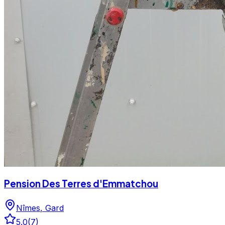
Pension Des Terres d'Emmatchou
Nîmes
,
Gard
5.0
(
7
)