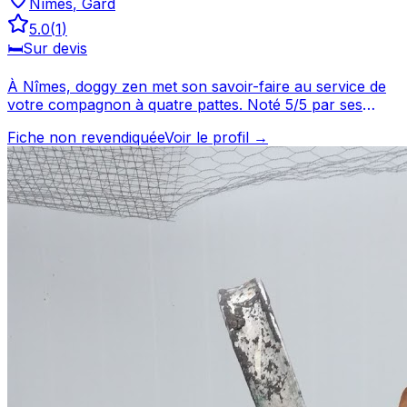
Nîmes
,
Gard
5.0
(
1
)
🛏️
Sur devis
À Nîmes, doggy zen met son savoir-faire au service de
votre compagnon à quatre pattes. Noté 5/5 par ses
clients, ce professionnel propose un service attentionné
Fiche non revendiquée
Voir le profil →
pour votre compagnon. Découvrez ses prestations et
contactez-le directement depuis sa fiche. doggy zen est
un professionnel du service canin situé à Nîmes. Noté
5/5 ⭐⭐⭐⭐⭐ sur Google Maps avec 1 avis.