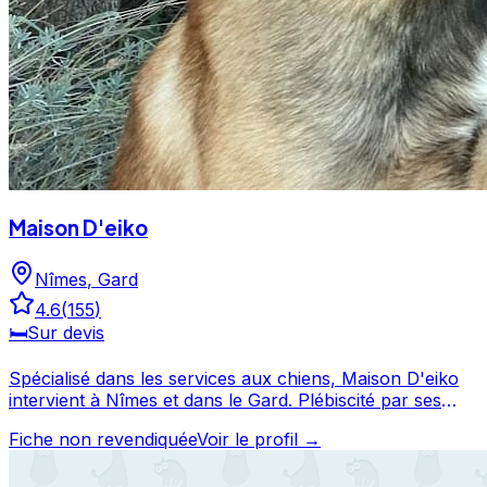
Maison D'eiko
Nîmes
,
Gard
4.6
(
155
)
🛏️
Sur devis
Spécialisé dans les services aux chiens, Maison D'eiko
intervient à Nîmes et dans le Gard. Plébiscité par ses
clients avec une note de 4.6/5 sur 155 avis, Maison
Fiche non revendiquée
Voir le profil →
D'eiko fait partie des professionnels canins les mieux
notés de Nîmes. Consultez son profil pour découvrir ses