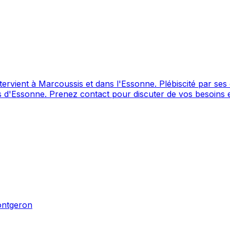
lébiscité par ses clients avec une note de 4.2/5 sur 130 avis, Les P'tits
tre chien. Les P'tits Lihou est
é 4.2/5 ⭐⭐⭐⭐ sur Google Maps avec 130 avis.
ntgeron