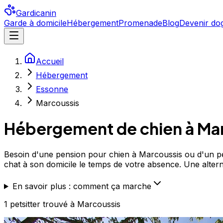
Gardicanin
Garde à domicile
Hébergement
Promenade
Blog
Devenir dog
Accueil
Hébergement
Essonne
Marcoussis
Hébergement de chien à
Ma
Besoin d'une pension pour chien à Marcoussis ou d'un pet 
chat à son domicile le temps de votre absence. Une alternat
En savoir plus : comment ça marche
1
petsitter
trouvé
à Marcoussis