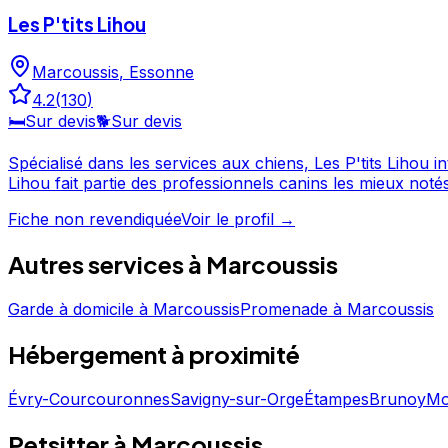
Les P'tits Lihou
Marcoussis
,
Essonne
4.2
(
130
)
🛏️
Sur devis
🐕
Sur devis
Spécialisé dans les services aux chiens, Les P'tits Lihou intervient à Marcoussis et dans l'Essonne. P
Lihou fait partie des professionnels canins les mieux notés d'Essonne. Prenez contact pour discuter de vos besoins et organiser la garde de vo
un professionnel du service canin situé en Essonne. Not
Fiche non revendiquée
Voir le profil →
Autres services à
Marcoussis
Garde à domicile
à
Marcoussis
Promenade
à
Marcoussis
Hébergement
à proximité
Évry-Courcouronnes
Savigny-sur-Orge
Étampes
Brunoy
Mo
Petsitter à Marcoussis