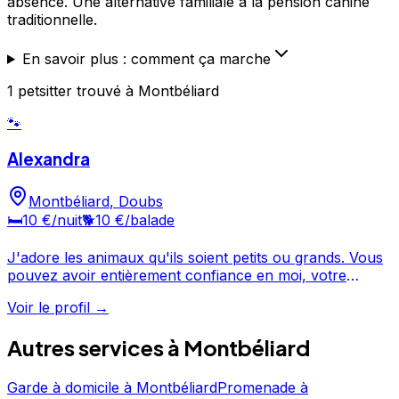
absence. Une alternative familiale à la pension canine
traditionnelle.
En savoir plus : comment ça marche
1
petsitter
trouvé
à Montbéliard
🐾
Alexandra
Montbéliard
,
Doubs
🛏️
10 €
/nuit
🐕
10 €
/balade
J'adore les animaux qu'ils soient petits ou grands. Vous
pouvez avoir entièrement confiance en moi, votre
animal sera en très bonne compagnie ! Vous pouvez me
Voir le profil →
confier chat, chien, lapin ou encore oiseaux, ce sont
des animeaux dont j'ai l'habitude. Je n'en ai pas moi
Autres services à
Montbéliard
même mais j'en ai déjà eu la garde.
Garde à domicile
à
Montbéliard
Promenade
à