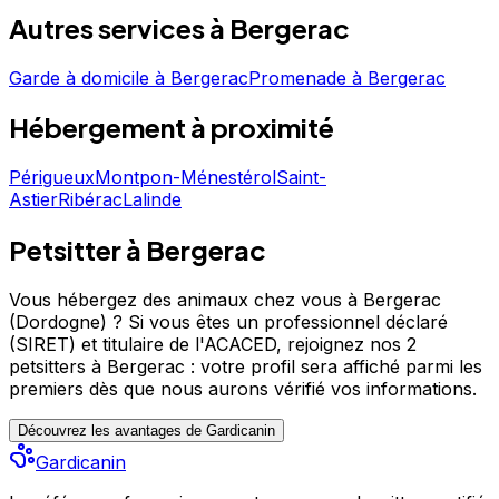
professionnel propose un service attentionné pour
Autres services à
Bergerac
votre compagnon. Découvrez ses prestations et
contactez-le directement depuis sa fiche. Kay Hina -
Pension pour Chats & Pet Sitting est un professionnel du
Garde à domicile
à
Bergerac
Promenade
à
Bergerac
service canin situé à Bergerac. Noté 4.6/5 ⭐⭐⭐⭐⭐ sur
Hébergement
à proximité
Google Maps avec 10 avis.
Périgueux
Montpon-Ménestérol
Saint-
Astier
Ribérac
Lalinde
Petsitter à Bergerac
Vous hébergez des animaux chez vous à Bergerac
(Dordogne) ?
Si vous êtes un professionnel déclaré
(SIRET) et titulaire de l'ACACED,
rejoignez nos 2
petsitters à Bergerac : votre profil sera affiché parmi les
premiers
dès que nous aurons vérifié vos informations.
Découvrez les avantages de Gardicanin
Gardicanin