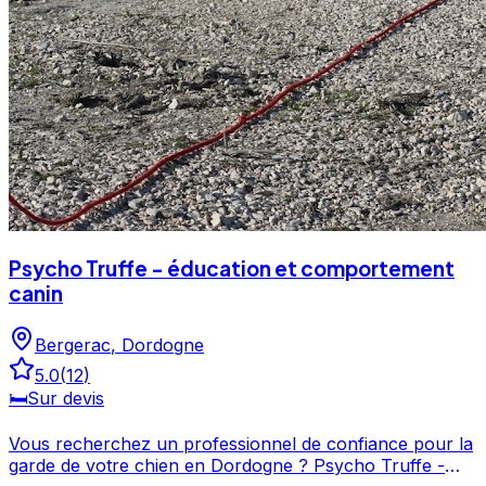
Psycho Truffe - éducation et comportement
canin
Bergerac
,
Dordogne
5.0
(
12
)
🛏️
Sur devis
Vous recherchez un professionnel de confiance pour la
garde de votre chien en Dordogne ? Psycho Truffe -