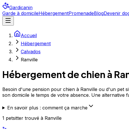
Gardicanin
Garde à domicile
Hébergement
Promenade
Blog
Devenir dog
Accueil
Hébergement
Calvados
Ranville
Hébergement de chien à
Ran
Besoin d'une pension pour chien à Ranville ou d'un pet sit
son domicile le temps de votre absence. Une alternative fam
En savoir plus : comment ça marche
1
petsitter
trouvé
à Ranville
🐾