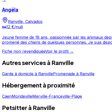
Angéla
Ranville
,
Calvados
🛏️
12 €
/nuit
Jeune femme de 18 ans, passionnée par les animaux depuis 
promené des chien
Fiche non revendiquée
Voir le profil →
Autres services à
Ranville
Garde à domicile
à
Ranville
Promenade
à
Ranville
Hébergement
à proximité
Caen
Mondeville
Merville-Franceville-Plage
Petsitter à Ranville