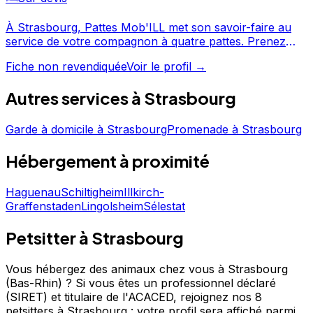
À Strasbourg, Pattes Mob'ILL met son savoir-faire au
service de votre compagnon à quatre pattes. Prenez
contact pour discuter de vos besoins et organiser la
Fiche non revendiquée
Voir le profil →
garde de votre chien. Pattes Mob'ILL est un
professionnel du service canin situé à Strasbourg.
Autres services à
Strasbourg
Garde à domicile
à
Strasbourg
Promenade
à
Strasbourg
Hébergement
à proximité
Haguenau
Schiltigheim
Illkirch-
Graffenstaden
Lingolsheim
Sélestat
Petsitter à Strasbourg
Vous hébergez des animaux chez vous à Strasbourg
(Bas-Rhin) ?
Si vous êtes un professionnel déclaré
(SIRET) et titulaire de l'ACACED,
rejoignez nos 8
petsitters à Strasbourg : votre profil sera affiché parmi