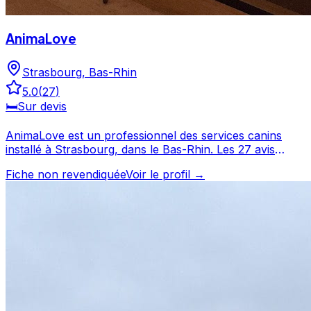
AnimaLove
Strasbourg
,
Bas-Rhin
5.0
(
27
)
🛏️
Sur devis
AnimaLove est un professionnel des services canins
installé à Strasbourg, dans le Bas-Rhin. Les 27 avis
laissés par ses clients témoignent d'un service apprécié,
Fiche non revendiquée
Voir le profil →
avec une note moyenne de 5/5. Prenez contact pour
discuter de vos besoins et organiser la garde de votre
chien. AnimaLove est un professionnel du service canin
situé à Strasbourg. Noté 5/5 ⭐⭐⭐⭐⭐ sur Google Maps
avec 27 avis.