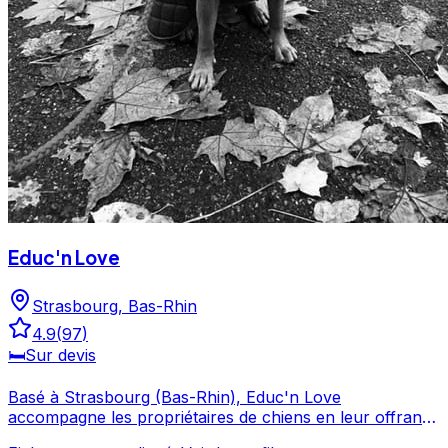
Educ'n Love
Strasbourg
,
Bas-Rhin
4.9
(
97
)
🛏️
Sur devis
Basé à Strasbourg (Bas-Rhin), Educ'n Love
accompagne les propriétaires de chiens en leur offrant
des prestations de garde et de services canins. Avec une