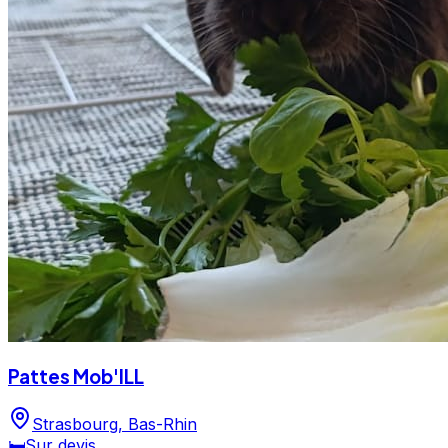
Pattes Mob'ILL
Strasbourg
,
Bas-Rhin
🛏️
Sur devis