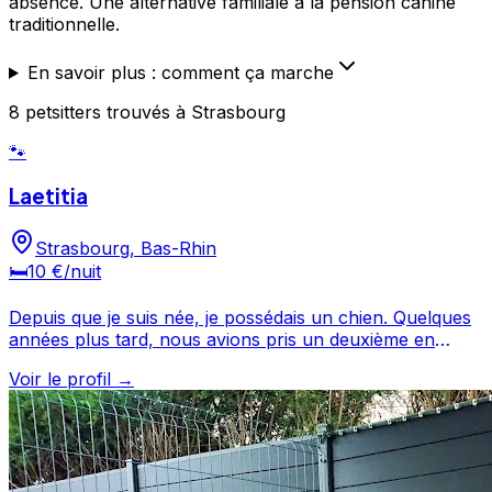
absence. Une alternative familiale à la pension canine
traditionnelle.
En savoir plus : comment ça marche
8
petsitters
trouvé
s
à Strasbourg
🐾
Laetitia
Strasbourg
,
Bas-Rhin
🛏️
10 €
/nuit
Depuis que je suis née, je possédais un chien. Quelques
années plus tard, nous avions pris un deuxième en
pensant que l'autre allé mourir. Je me souviens du jour
Voir le profil →
où nous avions cherché la deuxième chienne à la SPA,
c'est un jour que je m'en souviendrais toute ma vie. Ce
que je veux dire c'est que "J'ADORE" les chiens, ils
donnent tout l'amour qu'ils ont et ne demande rien
d'autre en échange que de l'amour et qu'on prenne soit