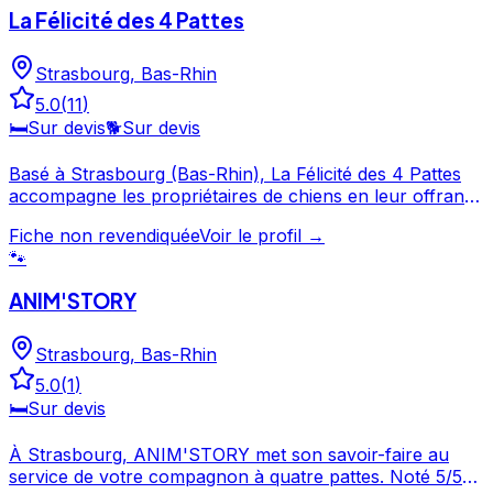
La Félicité des 4 Pattes
Strasbourg
,
Bas-Rhin
5.0
(
11
)
🛏️
Sur devis
🐕
Sur devis
Basé à Strasbourg (Bas-Rhin), La Félicité des 4 Pattes
accompagne les propriétaires de chiens en leur offrant
des prestations de garde et de services canins. Avec une
Fiche non revendiquée
Voir le profil →
note de 5/5, La Félicité des 4 Pattes offre un service
🐾
apprécié par les propriétaires de chiens. Consultez son
profil pour découvrir ses services et le contacter
ANIM'STORY
directement. La Félicité des 4 Pattes est un professionnel
du service canin situé à Strasbourg. Noté 5/5 ⭐⭐⭐⭐⭐
Strasbourg
,
Bas-Rhin
sur Google Maps avec 11 avis.
5.0
(
1
)
🛏️
Sur devis
À Strasbourg, ANIM'STORY met son savoir-faire au
service de votre compagnon à quatre pattes. Noté 5/5