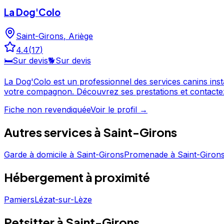
La Dog'Colo
Saint-Girons
,
Ariège
4.4
(
17
)
🛏️
Sur devis
🐕
Sur devis
La Dog'Colo est un professionnel des services canins installé à Saint-Girons, en Ariège. Noté 4.4/5 par ses cl
votre compagnon. Découvrez ses prestations et contactez-le directement depuis sa fiche. La Dog'Colo est un professionnel du service canin situé à Saint-Girons. Noté 4.4/5
⭐⭐⭐⭐ sur Google Maps avec 17 avis.
Fiche non revendiquée
Voir le profil →
Autres services à
Saint-Girons
Garde à domicile
à
Saint-Girons
Promenade
à
Saint-Giron
Hébergement
à proximité
Pamiers
Lézat-sur-Lèze
Petsitter à Saint-Girons