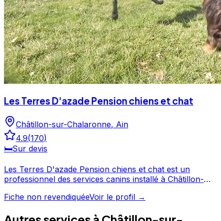
Les Terres D'azade Pension chiens et chat
Châtillon-sur-Chalaronne
,
Ain
4.9
(
170
)
🛏️
Sur devis
Les Terres D'azade Pension chiens et chat est un
professionnel des services canins installé à Châtillon-
sur-Chalaronne, en Ain. Plébiscité par ses clients avec
Fiche non revendiquée
Voir le profil →
une note de 4.9/5 sur 170 avis, Les Terres D'azade
Pension chiens et chat fait partie des professionnels
Autres services à
Châtillon-sur-
canins les mieux notés de Châtillon-sur-Chalaronne.