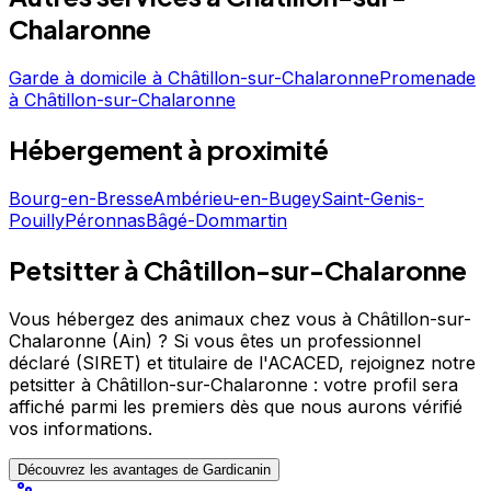
Prenez contact pour discuter de vos besoins et
Chalaronne
organiser la garde de votre chien. Les Terres D'azade
Pension chiens et chat est un professionnel du service
Garde à domicile
à
Châtillon-sur-Chalaronne
Promenade
canin situé à Châtillon-sur-Chalaronne. Noté 4.9/5
à
Châtillon-sur-Chalaronne
⭐⭐⭐⭐⭐ sur Google Maps avec 170 avis.
Hébergement
à proximité
Bourg-en-Bresse
Ambérieu-en-Bugey
Saint-Genis-
Pouilly
Péronnas
Bâgé-Dommartin
Petsitter à Châtillon-sur-Chalaronne
Vous hébergez des animaux chez vous à Châtillon-sur-
Chalaronne (Ain) ?
Si vous êtes un professionnel
déclaré (SIRET) et titulaire de l'ACACED,
rejoignez notre
petsitter à Châtillon-sur-Chalaronne : votre profil sera
affiché parmi les premiers
dès que nous aurons vérifié
vos informations.
Découvrez les avantages de Gardicanin