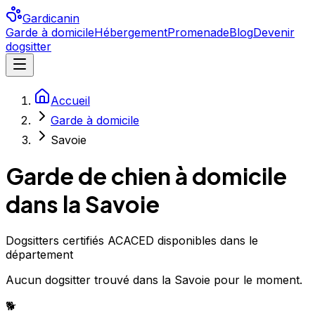
Gardicanin
Garde à domicile
Hébergement
Promenade
Blog
Devenir
dogsitter
Accueil
Garde à domicile
Savoie
Garde de chien à domicile
dans la Savoie
Dogsitters certifiés ACACED disponibles dans le
département
Aucun
dogsitter
trouvé
dans la Savoie
pour le moment.
🐕