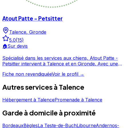
Atout Patte - Petsitter
Talence
,
Gironde
5.0
(
15
)
🏠
Sur devis
Spécialisé dans les services aux chiens, Atout Patte -
Petsitter intervient à Talence et en Gironde. Avec une
note de 5/5, Atout Patte - Petsitter offre un service
Fiche non revendiquée
Voir le profil →
apprécié par les propriétaires de chiens. N'hésitez pas à
consulter sa fiche pour en savoir plus et prendre
Autres services à
Talence
contact. Atout Patte - Petsitter est un professionnel du
service canin situé à Talence. Noté 5/5 ⭐⭐⭐⭐⭐ sur
Hébergement
à
Talence
Promenade
à
Talence
Google Maps avec 15 avis.
Garde à domicile
à proximité
Bordeaux
Bègles
La Teste-de-Buch
Libourne
Andernos-