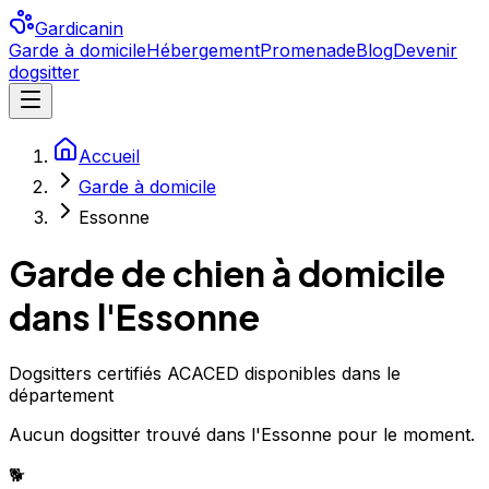
Gardicanin
Garde à domicile
Hébergement
Promenade
Blog
Devenir
dogsitter
Accueil
Garde à domicile
Essonne
Garde de chien à domicile
dans l'Essonne
Dogsitters certifiés ACACED disponibles dans le
département
Aucun
dogsitter
trouvé
dans l'Essonne
pour le moment.
🐕