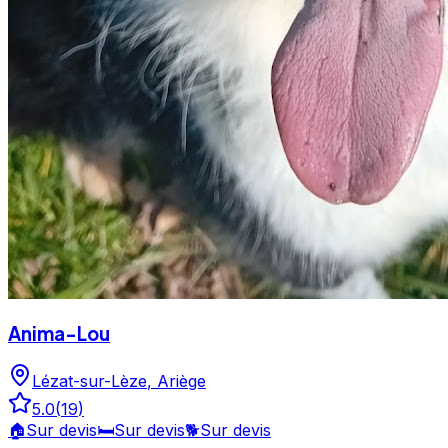
Anima-Lou
Lézat-sur-Lèze
,
Ariège
5.0
(
19
)
🏠
Sur devis
🛏️
Sur devis
🐕
Sur devis