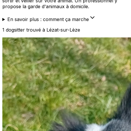
sortir et veiller sur votre animal. Un professionnel y
propose la garde d'animaux à domicile.
En savoir plus : comment ça marche
1
dogsitter
trouvé
à Lézat-sur-Lèze