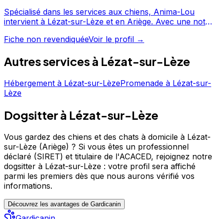
Spécialisé dans les services aux chiens, Anima-Lou
intervient à Lézat-sur-Lèze et en Ariège. Avec une note
de 5/5, Anima-Lou offre un service apprécié par les
Fiche non revendiquée
Voir le profil →
propriétaires de chiens. N'hésitez pas à consulter sa
fiche pour en savoir plus et prendre contact. Anima-Lou
Autres services à
Lézat-sur-Lèze
est un professionnel du service canin situé à Lézat-sur-
Lèze. Noté 5/5 ⭐⭐⭐⭐⭐ sur Google Maps avec 19 avis.
Hébergement
à
Lézat-sur-Lèze
Promenade
à
Lézat-sur-
Lèze
Dogsitter à Lézat-sur-Lèze
Vous gardez des chiens et des chats à domicile à Lézat-
sur-Lèze (Ariège) ?
Si vous êtes un professionnel
déclaré (SIRET) et titulaire de l'ACACED,
rejoignez notre
dogsitter à Lézat-sur-Lèze : votre profil sera affiché
parmi les premiers
dès que nous aurons vérifié vos
informations.
Découvrez les avantages de Gardicanin
Gardicanin