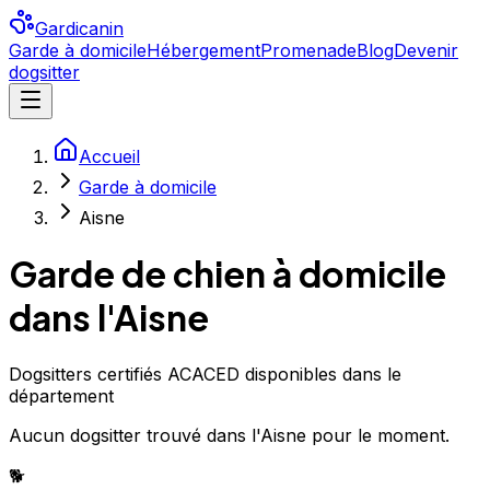
Gardicanin
Garde à domicile
Hébergement
Promenade
Blog
Devenir
dogsitter
Accueil
Garde à domicile
Aisne
Garde de chien à domicile
dans l'Aisne
Dogsitters certifiés ACACED disponibles dans le
département
Aucun
dogsitter
trouvé
dans l'Aisne
pour le moment.
🐕