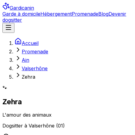
Gardicanin
Garde à domicile
Hébergement
Promenade
Blog
Devenir
dogsitter
Accueil
Promenade
Ain
Valserhône
Zehra
🐾
Zehra
L'amour des animaux
Dogsitter
à
Valserhône
(
01
)