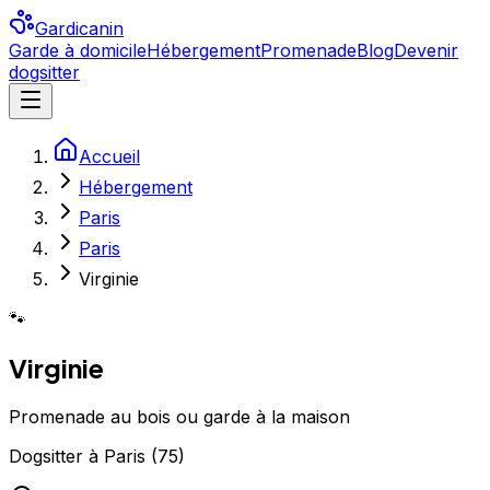
Gardicanin
Garde à domicile
Hébergement
Promenade
Blog
Devenir
dogsitter
Accueil
Hébergement
Paris
Paris
Virginie
🐾
Virginie
Promenade au bois ou garde à la maison
Dogsitter
à
Paris
(
75
)