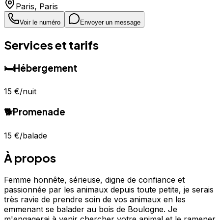
Paris
,
Paris
Voir le numéro
Envoyer un message
Services et tarifs
🛏️
Hébergement
15 €
/nuit
🐕
Promenade
15 €
/balade
À propos
Femme honnête, sérieuse, digne de confiance et
passionnée par les animaux depuis toute petite, je serais
très ravie de prendre soin de vos animaux en les
emmenant se balader au bois de Boulogne. Je
m'engagerai à venir chercher votre animal et le ramener