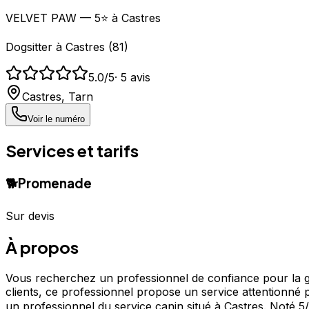
VELVET PAW — 5⭐ à Castres
Dogsitter
à
Castres
(
81
)
5.0
/5
·
5
avis
Castres
,
Tarn
Voir le numéro
Services et tarifs
🐕
Promenade
Sur devis
À propos
Vous recherchez un professionnel de confiance pour la g
clients, ce professionnel propose un service attentionné
un professionnel du service canin situé à Castres. Noté 