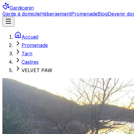
Gardicanin
Garde à domicile
Hébergement
Promenade
Blog
Devenir dog
Accueil
Promenade
Tarn
Castres
VELVET PAW