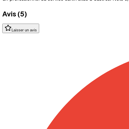
Avis (
5
)
Laisser un avis