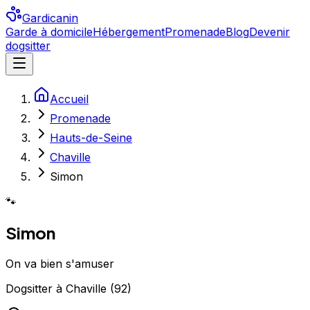
Gardicanin
Garde à domicile
Hébergement
Promenade
Blog
Devenir
dogsitter
Accueil
Promenade
Hauts-de-Seine
Chaville
Simon
🐾
Simon
On va bien s'amuser
Dogsitter
à
Chaville
(
92
)