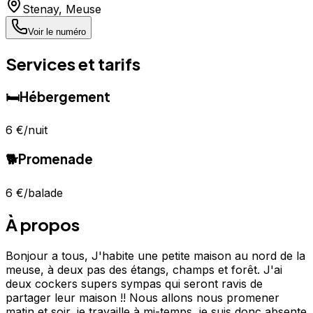
Stenay
,
Meuse
Voir le numéro
Services et tarifs
🛏️
Hébergement
6 €
/nuit
🐕
Promenade
6 €
/balade
À propos
Bonjour a tous, J'habite une petite maison au nord de la
meuse, à deux pas des étangs, champs et forêt. J'ai
deux cockers supers sympas qui seront ravis de
partager leur maison !! Nous allons nous promener
matin et soir, je travaille à mi-temps, je suis donc absente