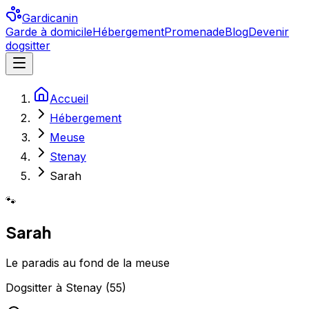
Gardicanin
Garde à domicile
Hébergement
Promenade
Blog
Devenir
dogsitter
Accueil
Hébergement
Meuse
Stenay
Sarah
🐾
Sarah
Le paradis au fond de la meuse
Dogsitter
à
Stenay
(
55
)