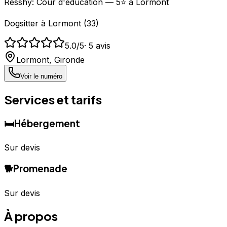
Resshy: Cour d'éducation — 5⭐ à Lormont
Dogsitter
à
Lormont
(
33
)
5.0
/5
·
5
avis
Lormont
,
Gironde
Voir le numéro
Services et tarifs
🛏️
Hébergement
Sur devis
🐕
Promenade
Sur devis
À propos