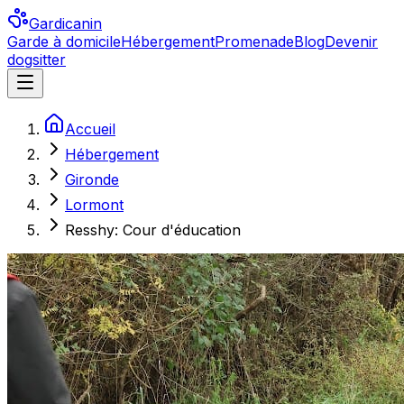
Gardicanin
Garde à domicile
Hébergement
Promenade
Blog
Devenir
dogsitter
Accueil
Hébergement
Gironde
Lormont
Resshy: Cour d'éducation