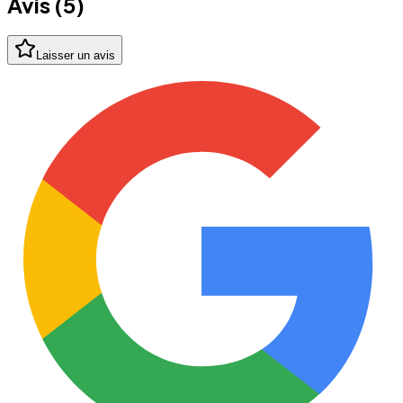
Avis (
5
)
Laisser un avis