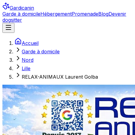
Gardicanin
Garde à domicile
Hébergement
Promenade
Blog
Devenir
dogsitter
Accueil
Garde à domicile
Nord
Lille
RELAX-ANIMAUX Laurent Golba